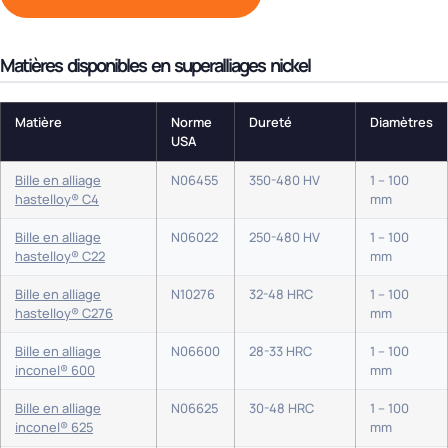
Matières disponibles en superalliages nickel
Matière
Norme
Dureté
Diamètres
USA
Bille en alliage
N06455
350-480 HV
1 – 100
hastelloy® C4
mm
Bille en alliage
N06022
250-480 HV
1 – 100
hastelloy® C22
mm
Bille en alliage
N10276
32-48 HRC
1 – 100
hastelloy® C276
mm
Bille en alliage
N06600
28-33 HRC
1 – 100
inconel® 600
mm
Bille en alliage
N06625
30-48 HRC
1 – 100
inconel® 625
mm