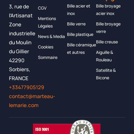
Bille acier et
Bille broyage
3, rue de
CGV
inox
acier inox
l’Artisanat
Mentions
Bille verre
Bille broyage
Zone
Légales
verre
industrielle
Bille plastique
News & Media
Bille creuse
du Moulin
Bille céramique
Cookies
du Gillier
et autres
Aiguille &
Sommaire
Rouleau
42290
Sorbiers,
Satellite &
Bicone
FRANCE
+33477905129
contact@marteau-
lemarie.com