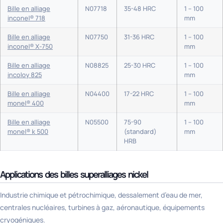
Bille en alliage
N07718
35-48 HRC
1 – 100
inconel® 718
mm
Bille en alliage
N07750
31-36 HRC
1 – 100
inconel® X-750
mm
Bille en alliage
N08825
25-30 HRC
1 – 100
incoloy 825
mm
Bille en alliage
N04400
17-22 HRC
1 – 100
monel® 400
mm
Bille en alliage
N05500
75-90
1 – 100
monel® k 500
(standard)
mm
HRB
Applications des billes superalliages nickel
Industrie chimique et pétrochimique, dessalement d’eau de mer,
centrales nucléaires, turbines à gaz, aéronautique, équipements
cryogéniques.