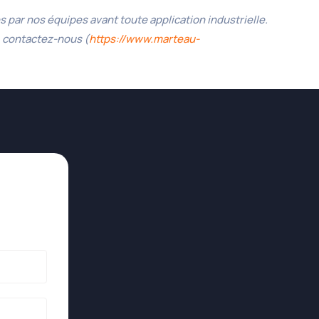
 par nos équipes avant toute application industrielle.
 contactez-nous (
https://www.marteau-