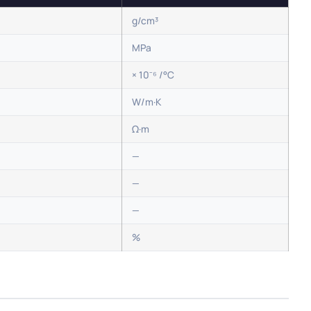
g/cm³
MPa
× 10⁻⁶ /°C
W/m·K
Ω·m
—
—
—
%