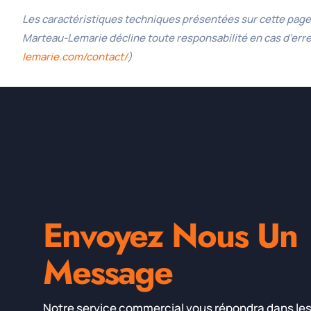
Les caractéristiques techniques présentées sur cette page 
Marteau-Lemarie décline toute responsabilité en cas d’er
lemarie.com/contact/
)
Envoyez Nous Un
Message
Notre service commercial vous répondra dans les