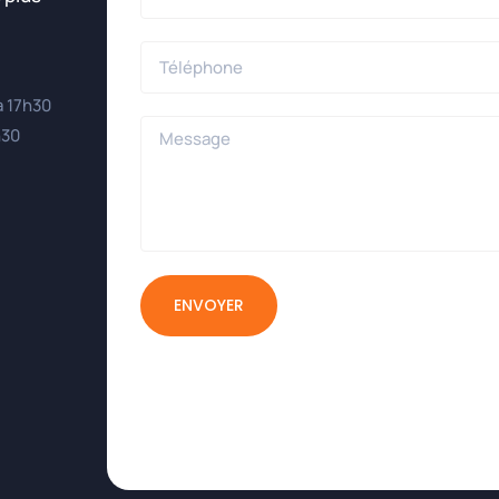
à 17h30
h30
ENVOYER