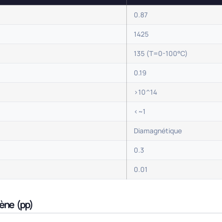
0.87
1425
135 (T=0-100°C)
0.19
>10^14
<~1
Diamagnétique
0.3
0.01
lène (pp)