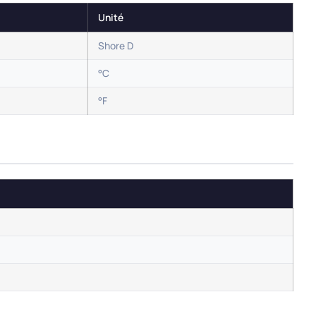
Unité
Shore D
°C
°F