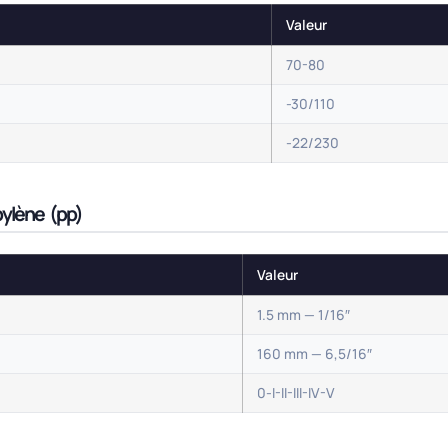
Valeur
70-80
-30/110
-22/230
pylène (pp)
Valeur
1.5 mm — 1/16″
160 mm — 6,5/16″
0-I-II-III-IV-V