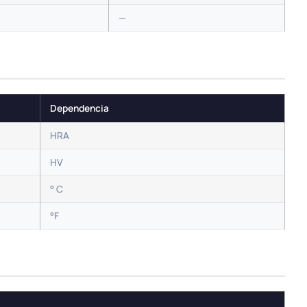
—
Dependencia
HRA
HV
° C
°F