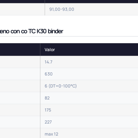
91,00-93,00
steno con co TC K30 binder
Valor
14.7
630
6 (DT=0-100°C)
82
175
227
max 12