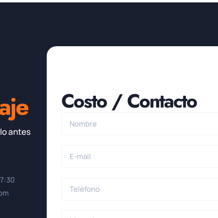
Costo / Contacto
aje
lo antes
17:30
0pm