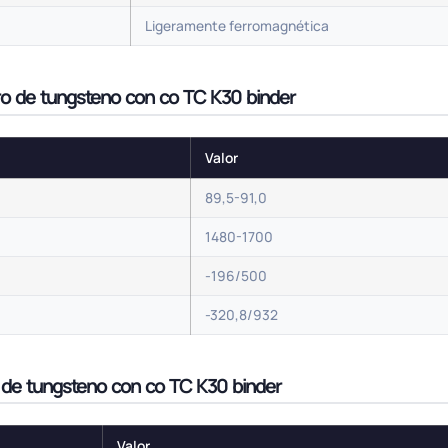
Ligeramente ferromagnética
uro de tungsteno con co TC K30 binder
Valor
89,5-91,0
1480-1700
-196/500
-320,8/932
o de tungsteno con co TC K30 binder
Valor