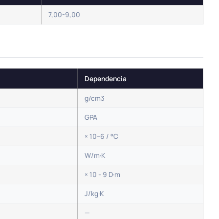
7,00-9,00
Dependencia
g/cm3
GPA
× 10−6 / °C
W/m·K
× 10 - 9 D·m
J/kg·K
—