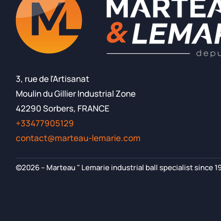
3, rue de l'Artisanat
Moulin du Gillier Industrial Zone
42290 Sorbers, FRANCE
+33477905129
contact@marteau-lemarie.com
©2026 – Marteau " Lemarie industrial ball specialist since 1