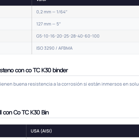
0,2 mm — 1/64′′
127 mm — 5′′
G5-10-16-20-25-28-40-60-100
ISO 3290 / AFBMA
ngsteno con co TC K30 binder
enen buena resistencia a la corrosión si están inmersos en sol
ll con Co TC K30 Bin
USA (AISI)