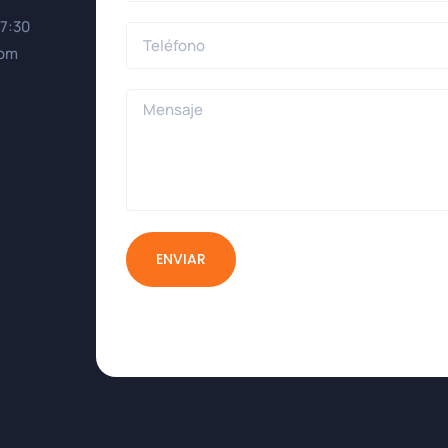
17:30
0pm
ENVIAR