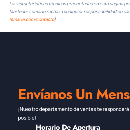
Las características técnicas presentadas en esta página pr
Marteau- Lemarie rechaza cualquier responsabilidad en caso 
lemarie.com/contacto
)
Envíanos Un Mens
¡Nuestro departamento de ventas te responderá 
posible!
Horario De Apertura