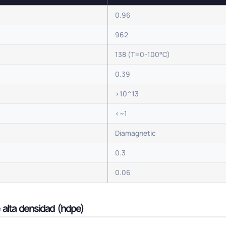
0.96
962
138 (T=0-100°C)
0.39
>10^13
<~1
Diamagnetic
0.3
0.06
 alta densidad (hdpe)