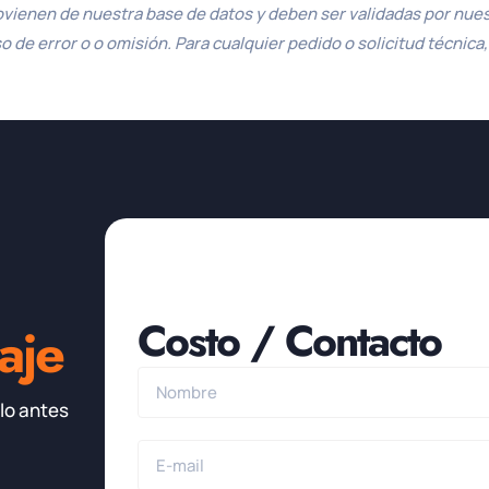
ovienen de nuestra base de datos y deben ser validadas por nuest
de error o o omisión. Para cualquier pedido o solicitud técnica
Costo / Contacto
aje
lo antes