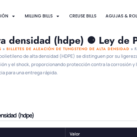
SIÓN
MILLING BILLS
CREUSE BILLS
AGUJAS & ROL
lta densidad (hdpe) ⚈ Ley de P
S
»
BILLETES DE ALEACIÓN DE TUNGSTENO DE ALTA DENSIDAD
»
F
olietileno de alta densidad (HDPE) se distinguen por su ligere
ión y el shock, proporcionando protección contra la corrosión y
ia para una entrega rápida.
densidad (hdpe)
Valor