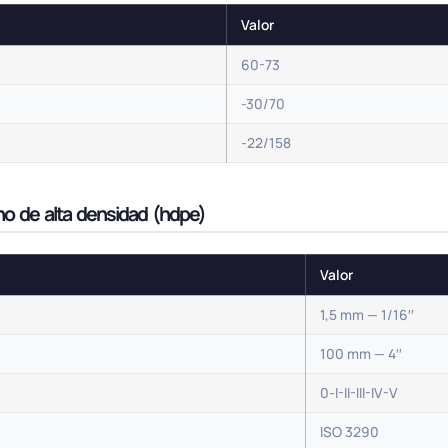
Valor
60-73
-30/70
-22/158
eno de alta densidad (hdpe)
Valor
1,5 mm — 1/16′′
100 mm — 4′′
0-I-II-III-IV-V
ISO 3290