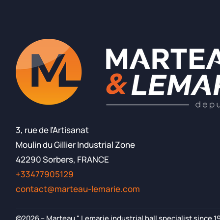
3, rue de l'Artisanat
Moulin du Gillier Industrial Zone
42290 Sorbers, FRANCE
+33477905129
contact@marteau-lemarie.com
©2026 – Marteau " Lemarie industrial ball specialist since 1