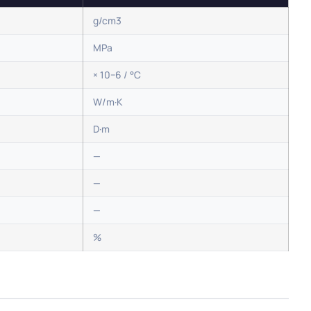
g/cm3
MPa
× 10−6 / °C
W/m·K
D·m
—
—
—
%