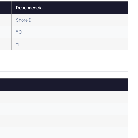
Dependencia
Shore D
° C
°F